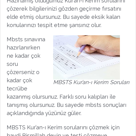
Hazırlamış olduğumuz Kur’an-ı Kerim sorularını
çözerek bilgilerinizi gözden geçirme fırsatını
elde etmiş olursunuz. Bu sayede eksik kalan
konularınızı tespit etme şansınız olur.
Mbsts sınavına
hazırlanırken
ne kadar çok
soru
çözerseniz o
kadar çok
MBSTS Kur’an-ı Kerim Soruları
tecrübe
kazanmış olursunuz. Farklı soru kalıpları ile
tanışmış olursunuz. Bu sayede mbsts sonuçları
açıklandığında yüzünüz güler.
MBSTS Kur’an-ı Kerim sorularını çözmek için
haydi Bismillah deyin ve testi çözmeye