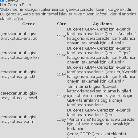
Gerekli
Her Zaman Etkin
Web sitesinin düzgün çalışması için gerekli çerezler kesinlikle gereklidir.
Bu çerezler, web sitesinin temel işlevlerini ve güvenlik özelliklerini anonim
olarak sağlar.
Çerez
Süre
Açıklama
Bu çerez, GDPR Çerez İzni eklentisi
çerezkanunubilgisi-
tarafından ayarlanır. Çerez, "Analytics"
11 ay
onaykutusu-analitik
kategorisindeki çerezler için kullanıcı
onayını saklamak için kullanılır.
Bu çerez, GDPR Çerez İzni eklentisi
çerezkanunubilgisi-
tarafından ayarlanır. Çerez, "Diğer"
11 ay
onaykutusu-diğerleri
kategorisindeki çerezler için kullanıcı
onayını saklamak için kullanılır.
Bu çerez, GDPR Çerez İzni eklentisi
çerezkanunubilgisi-
tarafından ayarlanır. Çerezler, "Gerekli"
11 ay
onaykutusu-gerekli
kategorisindeki çerezler için kullanıcı
onayını saklamak için kullanılır.
Tanımlama bilgisi, "İşlevsel"
kategorisindeki tanımlama bilgileri
çerezkanunubilgisi-
11 ay
için kullanıcı onayını kaydetmek için
onaykutusu-işlevsel
GDPR tanımlama bilgisi onayı
tarafından ayarlanır.
Bu çerez, GDPR Çerez İzni eklentisi
tarafından ayarlanır. Çerez,
çerezkanunubilgisi-
11 ay
"Performans" kategorisindeki çerezler
onaykutusu-verim
için kullanıcı onayını saklamak için
kullanılır.
Çerez, GDPR Çerez İzni eklentisi