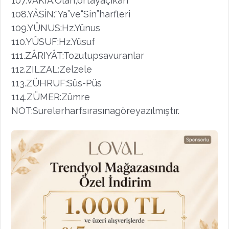
107.VÂKIA:Olan,ortayaçıkan
108.YÂSİN:“Ya”ve“Sin”harfleri
109.YÛNUS:Hz.Yûnus
110.YÛSUF:Hz.Yûsuf
111.ZÂRIYÂT:Tozutupsavuranlar
112.ZILZAL:Zelzele
113.ZÜHRUF:Süs-Püs
114.ZÜMER:Zümre
NOT:Surelerharfsırasınagöreyazılmıştır.