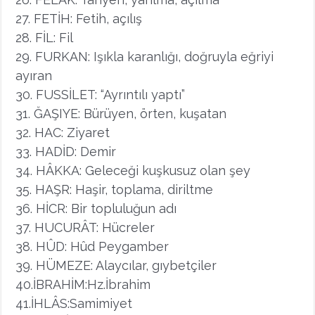
27. FETİH: Fetih, açılış
28. FİL: Fil
29. FURKAN: Işıkla karanlığı, doğruyla eğriyi
ayıran
30. FUSSİLET: “Ayrıntılı yaptı”
31. ĞAŞIYE: Bürüyen, örten, kuşatan
32. HAC: Ziyaret
33. HADİD: Demir
34. HÂKKA: Geleceği kuşkusuz olan şey
35. HAŞR: Haşir, toplama, diriltme
36. HİCR: Bir topluluğun adı
37. HUCURÂT: Hücreler
38. HÛD: Hûd Peygamber
39. HÜMEZE: Alaycılar, gıybetçiler
40.İBRAHİM:Hz.İbrahim
41.İHLÂS:Samimiyet