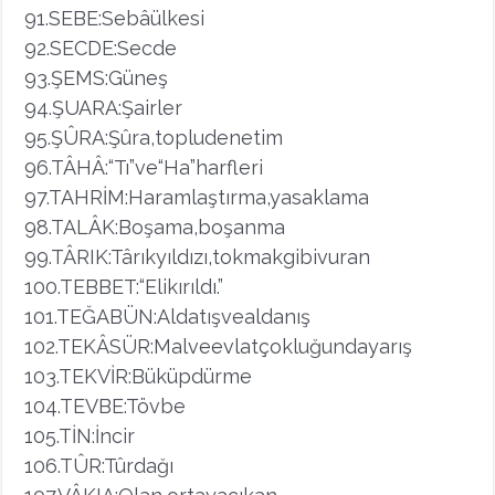
91.SEBE:Sebâülkesi
92.SECDE:Secde
93.ŞEMS:Güneş
94.ŞUARA:Şairler
95.ŞÛRA:Şûra,topludenetim
96.TÂHÂ:“Tı”ve“Ha”harfleri
97.TAHRİM:Haramlaştırma,yasaklama
98.TALÂK:Boşama,boşanma
99.TÂRIK:Târıkyıldızı,tokmakgibivuran
100.TEBBET:“Elikırıldı.”
101.TEĞABÜN:Aldatışvealdanış
102.TEKÂSÜR:Malveevlatçokluğundayarış
103.TEKVİR:Büküpdürme
104.TEVBE:Tövbe
105.TİN:İncir
106.TÛR:Tûrdağı