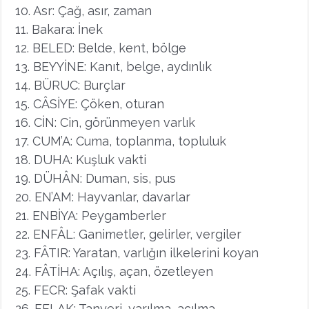
10. Asr: Çağ, asır, zaman
11. Bakara: İnek
12. BELED: Belde, kent, bölge
13. BEYYİNE: Kanıt, belge, aydınlık
14. BÜRUC: Burçlar
15. CÂSİYE: Çöken, oturan
16. CİN: Cin, görünmeyen varlık
17. CUM’A: Cuma, toplanma, topluluk
18. DUHA: Kuşluk vakti
19. DÜHÂN: Duman, sis, pus
20. EN’AM: Hayvanlar, davarlar
21. ENBİYA: Peygamberler
22. ENFÂL: Ganimetler, gelirler, vergiler
23. FÂTIR: Yaratan, varlığın ilkelerini koyan
24. FÂTİHA: Açılış, açan, özetleyen
25. FECR: Şafak vakti
26. FELAK: Tanyeri, yarılma, açılma