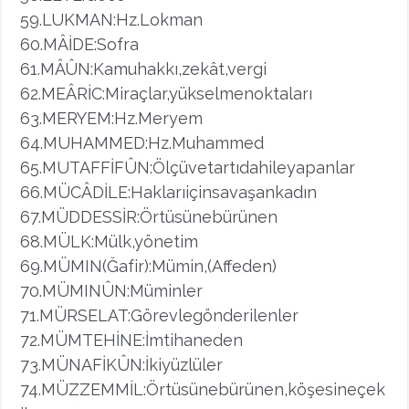
59.LUKMAN:Hz.Lokman
60.MÂİDE:Sofra
61.MÂÛN:Kamuhakkı,zekât,vergi
62.MEÂRİC:Miraçlar,yükselmenoktaları
63.MERYEM:Hz.Meryem
64.MUHAMMED:Hz.Muhammed
65.MUTAFFİFÛN:Ölçüvetartıdahileyapanlar
66.MÜCÂDİLE:Haklarıiçinsavaşankadın
67.MÜDDESSİR:Örtüsünebürünen
68.MÜLK:Mülk,yönetim
69.MÜMIN(Ğafir):Mümin,(Affeden)
70.MÜMINÛN:Müminler
71.MÜRSELAT:Görevlegönderilenler
72.MÜMTEHİNE:İmtihaneden
73.MÜNAFİKÛN:İkiyüzlüler
74.MÜZZEMMİL:Örtüsünebürünen,köşesineçek