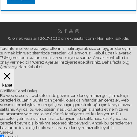
© örnek vaazlar | 2017-2026
ornekvaazlar.com
- Her hakkı saklıdır.
Tercihlerinizi ve tekrar ziyaretlerinizi hatırlayarak size en uygun deneyimi
sunmak için web sitemizde çerezleri kullanıyoruz. "Kabul Et"e tıklayarak
TÜM çerezlerin kullanımına izin vermiş olursunuz. Ancak, kontrollü bir
onay vermek için "Çerez Ayarları"nı ziyaret edebilirsiniz.
Daha fazla bilgi
Çerez Ayarları
Kabul et
Kapat
Gizliliğe Genel Bakış
Bu web sitesi, siz web sitesinde gezinirken deneyiminizi geliştirmek için
çerezleri kullanır. Bunlardan gerekli olarak sınıflandırılan çerezler, web
sitesinin temel işlevlerinin çalışması için gerekli olduğu için tarayıcınızda
saklanır. Ayrıca, bu web sitesini nasıl kullandığınızı analiz etmemize ve
anlamamıza yardımcı olan üçüncü taraf çerezleri kullanıyoruz. Bu
çerezler, yalnızca sizin izniniz ile tarayıcınızda saklanacaktır. Ayrıca bu
çerezleri devre dışı bırakma seçeneğiniz de vardır. Ancak bu çerezlerden
bazılarını devre dışı bırakmak, tarama deneyiminizi etkileyebilir.
Gerekli