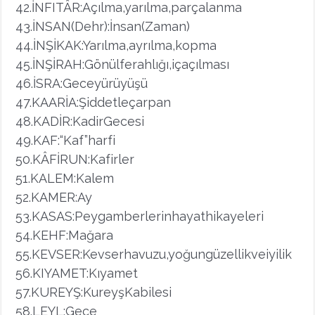
42.İNFITÂR:Açılma,yarılma,parçalanma
43.İNSAN(Dehr):İnsan(Zaman)
44.İNŞİKAK:Yarılma,ayrılma,kopma
45.İNŞİRAH:Gönülferahlığı,içaçılması
46.İSRA:Geceyürüyüşü
47.KAARİA:Şiddetleçarpan
48.KADİR:KadirGecesi
49.KAF:“Kaf”harfi
50.KÂFİRUN:Kafirler
51.KALEM:Kalem
52.KAMER:Ay
53.KASAS:Peygamberlerinhayathikayeleri
54.KEHF:Mağara
55.KEVSER:Kevserhavuzu,yoğungüzellikveiyilik
56.KIYAMET:Kıyamet
57.KUREYŞ:KureyşKabilesi
58.LEYL:Gece