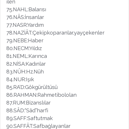
ilen
75.NAHL:Balarısı
76.NÂS:İnsanlar
77.NASR:Yardım
78.NAZİÂT:Çekipkoparanlar,yayçekenler
79.NEBE:Haber
80.NECM:Yıldız
81.NEML:Karınca
82.NİSA:Kadınlar
83.NÛH:Hz.Nûh
84.NUR:Işık
85.RA’D:Gökgürültüsü
86.RAHMAN:Rahmetibololan
87.RUM:Bizanslılar
88.SÂD:“Sâd”harfi
89.SAFF:Saftutmak
90.SAFFÂT:Safbağlayanlar