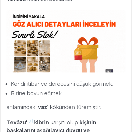
Kendi itibar ve derecesini düşük görmek,
Birine boyun eğmek
anlamındaki
vaz‘
kökünden türemiştir.
[1]
T
evâzu‘
kibrin
karşıtı olup
kişinin
başkalarını aşağılayıcı duygu ve