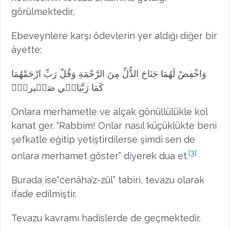
görülmektedir,
Ebeveynlere karşı ödevlerin yer aldığı diğer bir
âyette:
وَاخْفِضْ لَهُمَا جَنَاحَ الذُّلِّ مِنَ الرَّحْمَةِ وَقُلْ رَبِّ ارْحَمْهُمَا
كَمَا رَبَّيَان۪ي صَغ۪يراًۜ
Onlara merhametle ve alçak gönüllülükle kol
kanat ger. “Rabbim! Onlar nasıl küçüklükte beni
şefkatle eğitip yetiştirdilerse şimdi sen de
[3]
onlara merhamet göster” diyerek dua et.
Burada ise“cenâha’z-zül” tabiri, tevazu olarak
ifade edilmiştir.
Tevazu kavramı hadislerde de geçmektedir.