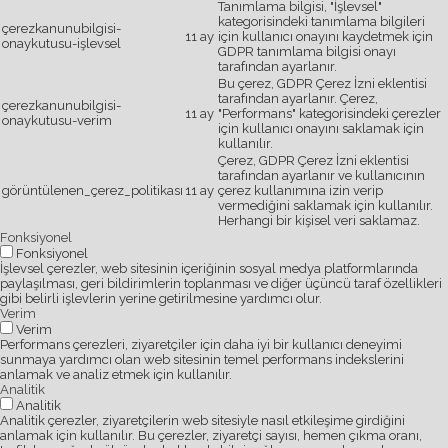
Tanımlama bilgisi, "İşlevsel"
kategorisindeki tanımlama bilgileri
çerezkanunubilgisi-
11 ay
için kullanıcı onayını kaydetmek için
onaykutusu-işlevsel
GDPR tanımlama bilgisi onayı
tarafından ayarlanır.
Bu çerez, GDPR Çerez İzni eklentisi
tarafından ayarlanır. Çerez,
çerezkanunubilgisi-
11 ay
"Performans" kategorisindeki çerezler
onaykutusu-verim
için kullanıcı onayını saklamak için
kullanılır.
Çerez, GDPR Çerez İzni eklentisi
tarafından ayarlanır ve kullanıcının
görüntülenen_çerez_politikası
11 ay
çerez kullanımına izin verip
vermediğini saklamak için kullanılır.
Herhangi bir kişisel veri saklamaz.
Fonksiyonel
Fonksiyonel
İşlevsel çerezler, web sitesinin içeriğinin sosyal medya platformlarında
paylaşılması, geri bildirimlerin toplanması ve diğer üçüncü taraf özellikleri
gibi belirli işlevlerin yerine getirilmesine yardımcı olur.
Verim
Verim
Performans çerezleri, ziyaretçiler için daha iyi bir kullanıcı deneyimi
sunmaya yardımcı olan web sitesinin temel performans indekslerini
anlamak ve analiz etmek için kullanılır.
Analitik
Analitik
Analitik çerezler, ziyaretçilerin web sitesiyle nasıl etkileşime girdiğini
anlamak için kullanılır. Bu çerezler, ziyaretçi sayısı, hemen çıkma oranı,