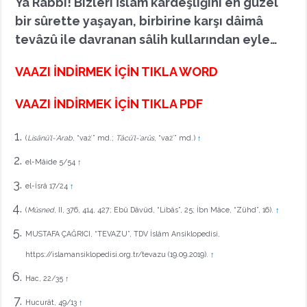
Yâ Rabbi! Bizleri İslâm kardeşliğini en güzel
bir sûrette yaşayan, birbirine karşı dâimâ
tevâzû ile davranan sâlih kullarından eyle…
VAAZI İNDİRMEK İÇİN TIKLA WORD
VAAZI İNDİRMEK İÇİN TIKLA PDF
(
Lisânü’l-ʿArab
, “vażʿ” md.;
Tâcü’l-ʿarûs
, “vażʿ” md.)
↑
el-Mâide 5/54
↑
el-İsrâ 17/24
↑
(
Müsned
, II, 376, 414, 427; Ebû Dâvûd, “Libâs”, 25; İbn Mâce, “Zühd”, 16).
↑
MUSTAFA ÇAĞRICI, “TEVAZU”, TDV İslâm Ansiklopedisi,
https://islamansiklopedisi.org.tr/tevazu (19.09.2019).
↑
Hac, 22/35
↑
Hucurât, 49/13
↑