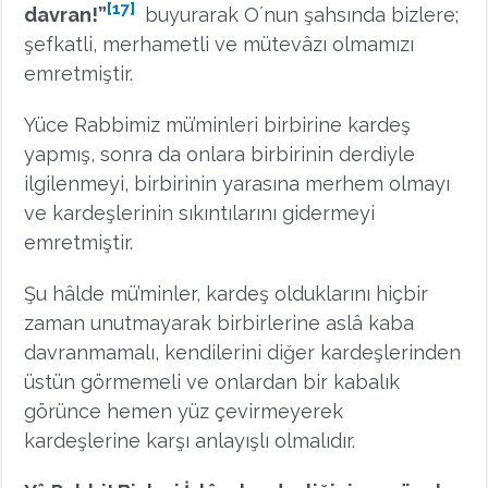
[17]
davran!”
buyurarak Oʼnun şahsında bizlere;
şefkatli, merhametli ve mütevâzı olmamızı
emretmiştir.
Yüce Rabbimiz mü’minleri birbirine kardeş
yapmış, sonra da onlara birbirinin derdiyle
ilgilenmeyi, birbirinin yarasına merhem olmayı
ve kardeşlerinin sıkıntılarını gidermeyi
emretmiştir.
Şu hâlde mü’minler, kardeş olduklarını hiçbir
zaman unutmayarak birbirlerine aslâ kaba
davranmamalı, kendilerini diğer kardeşlerinden
üstün görmemeli ve onlardan bir kabalık
görünce hemen yüz çevirmeyerek
kardeşlerine karşı anlayışlı olmalıdır.