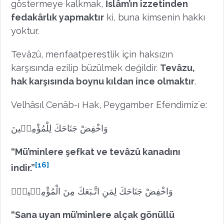
göstermeye kalkmak,
İslâm’ın izzetinden
fedakârlık yapmaktır
ki, buna kimsenin hakkı
yoktur.
Tevâzû, menfaatperestlik için haksızın
karşısında ezilip büzülmek değildir.
Tevâzu,
hak karşısında boynu kıldan ince olmaktır
.
Velhâsıl Cenâb-ı Hak, Peygamber Efendimizʼe:
وَاخْفِضْ جَنَاحَكَ لِلْمُؤْمِن۪ينَ
“Mü’minlere şefkat ve tevâzû kanadını
[16]
indir.”
وَاخْفِضْ جَنَاحَكَ لِمَنِ اتَّـبَعَكَ مِنَ الْمُؤْمِن۪ينَۚ
“Sana uyan mü’minlere alçak gönüllü