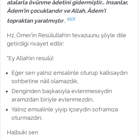
atalarla övünme âdetini gidermiştir… İnsanlar,
Âdem’in çocuklarıdır ve Allah, Âdem’i
[10]
topraktan yaratmıştır
…”
Hz. Ömer’in Resûlullah’ın tevazuunu şöyle dile
getirdiği rivayet edilir:
“Ey Allah’ın resulü!
Eğer sen yalnız emsalinle oturup kalksaydın
sohbetine nâil olamazdık,
Denginden başkasıyla evlenmeseydin
aramızdan biriyle evlenmezdin,
Yalnız emsalinle yiyip içseydin soframıza
oturmazdın.
Halbuki sen