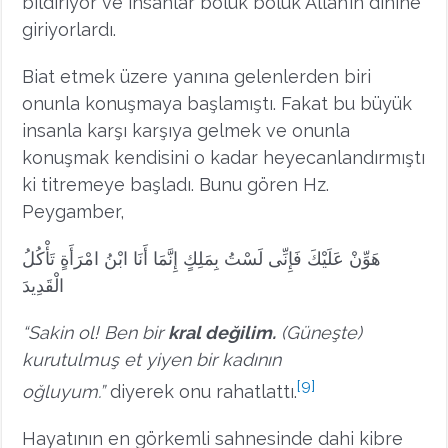
bildiriyor ve insanlar bölük bölük Allah’ın dinine
giriyorlardı.
Biat etmek üzere yanına gelenlerden biri
onunla konuşmaya başlamıştı. Fakat bu büyük
insanla karşı karşıya gelmek ve onunla
konuşmak kendisini o kadar heyecanlandırmıştı
ki titremeye başladı. Bunu gören Hz.
Peygamber,
هَوِّنْ عَلَيْكَ فَإِنِّى لَسْتُ بِمَلِكٍ إِنَّمَا أَنَا ابْنُ امْرَأَةٍ تَأْكُلُ
الْقَدِيدَ
“Sakin ol! Ben bir
kral değilim.
(Güneşte)
kurutulmuş et yiyen bir kadının
[9]
oğluyum.”
diyerek onu rahatlattı.
Hayatının en görkemli sahnesinde dahi kibre