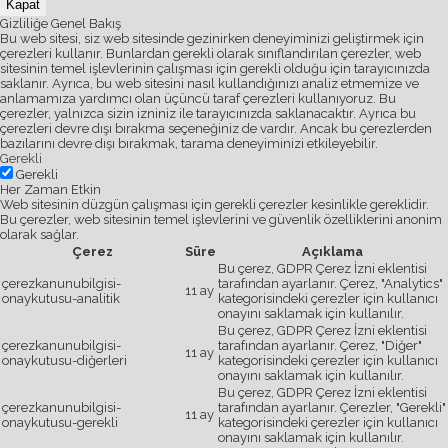
Kapat
Gizliliğe Genel Bakış
Bu web sitesi, siz web sitesinde gezinirken deneyiminizi geliştirmek için
çerezleri kullanır. Bunlardan gerekli olarak sınıflandırılan çerezler, web
sitesinin temel işlevlerinin çalışması için gerekli olduğu için tarayıcınızda
saklanır. Ayrıca, bu web sitesini nasıl kullandığınızı analiz etmemize ve
anlamamıza yardımcı olan üçüncü taraf çerezleri kullanıyoruz. Bu
çerezler, yalnızca sizin izniniz ile tarayıcınızda saklanacaktır. Ayrıca bu
çerezleri devre dışı bırakma seçeneğiniz de vardır. Ancak bu çerezlerden
bazılarını devre dışı bırakmak, tarama deneyiminizi etkileyebilir.
Gerekli
Gerekli
Her Zaman Etkin
Web sitesinin düzgün çalışması için gerekli çerezler kesinlikle gereklidir.
Bu çerezler, web sitesinin temel işlevlerini ve güvenlik özelliklerini anonim
olarak sağlar.
Çerez
Süre
Açıklama
Bu çerez, GDPR Çerez İzni eklentisi
çerezkanunubilgisi-
tarafından ayarlanır. Çerez, "Analytics"
11 ay
onaykutusu-analitik
kategorisindeki çerezler için kullanıcı
onayını saklamak için kullanılır.
Bu çerez, GDPR Çerez İzni eklentisi
çerezkanunubilgisi-
tarafından ayarlanır. Çerez, "Diğer"
11 ay
onaykutusu-diğerleri
kategorisindeki çerezler için kullanıcı
onayını saklamak için kullanılır.
Bu çerez, GDPR Çerez İzni eklentisi
çerezkanunubilgisi-
tarafından ayarlanır. Çerezler, "Gerekli"
11 ay
onaykutusu-gerekli
kategorisindeki çerezler için kullanıcı
onayını saklamak için kullanılır.