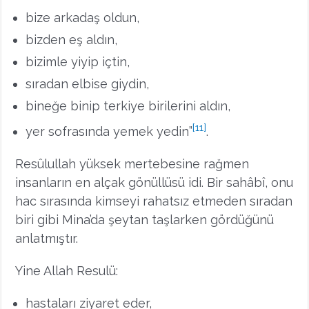
bize arkadaş oldun,
bizden eş aldın,
bizimle yiyip içtin,
sıradan elbise giydin,
bineğe binip terkiye birilerini aldın,
[11]
yer sofrasında yemek yedin”
.
Resûlullah yüksek mertebesine rağmen
insanların en alçak gönüllüsü idi. Bir sahâbî, onu
hac sırasında kimseyi rahatsız etmeden sıradan
biri gibi Mina’da şeytan taşlarken gördüğünü
anlatmıştır.
Yine Allah Resulü:
hastaları ziyaret eder,