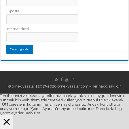
E-posta
İnternet sitesi
© örnek vaazlar | 2017-2026
ornekvaazlar.com
- Her hakkı saklıdır.
Tercihlerinizi ve tekrar ziyaretlerinizi hatırlayarak size en uygun deneyimi
sunmak için web sitemizde çerezleri kullanıyoruz. "Kabul Et"e tıklayarak
TÜM çerezlerin kullanımına izin vermiş olursunuz. Ancak, kontrollü bir
onay vermek için "Çerez Ayarları"nı ziyaret edebilirsiniz.
Daha fazla bilgi
Çerez Ayarları
Kabul et