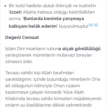
Bir kutsî hadiste ululuk (kibriyâ) ve kudretin
(
izzet
) Allah’a mahsus olduğu belirtildikten
sonra, “
Bunlarda benimle yarışmaya
[4]
[5]
kalkışanı helâk ederim
” buyurulmuştur.
Değerli Cemaat
İslâm Dini insanların ruhun
a
alçak gönüllülüğü
yerleştirerek müminlerin mütevazi bireyler
olmasını ister.
Tevazu sahibi kişi Allah tarafından
yaratıldığının, içinde bulunduğu nimetlerin O’na
ait olduğunun bilinciyle O’nun rızasını
kazanmaya çalışan kimsedir. Yüce Allah
Kitabı’nda tevazu sahibi kimseleri müjdeleyerek
onların şu özelliklerine dikkat çekmektedir: