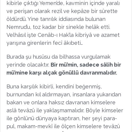
kibirle çıktığı Yemen’de, kavminin içinde yaralı
ve perişan olarak rezil ve kepâze bir sûrette
öldürdü. Yine tanrılık iddiasında bulunan
Nemrud’u, toz kadar bir sinekle helâk etti.
Velhâsıl işte Cenâb-ı Hak’la kibriyâ ve azamet
yarışına girenlerin fecî âkıbeti…
Burada şu husûsu da bilhassa vurgulamak
yerinde olacaktır.
Bir mü’min, sadece sâlih bir
mü’mine karşı alçak gönüllü davranmalıdır.
Buna karşılık kibirli, kendini beğenmiş,
burnundan kıl aldırmayan, insanlara yukarıdan
bakan ve onlara haksız davranan kimselere
aslâ tevâzû ile yaklaşmamalıdır. Böyle kimseler
ile gönlünü dünyaya kaptıran, her şeyi para-
pul, makam-mevkî ile ölçen kimselere tevâzû