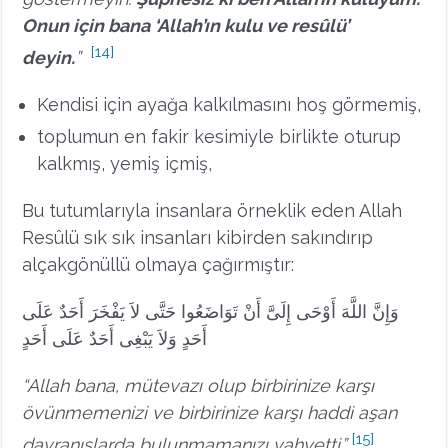
Onun için bana ‘Allah’ın kulu ve resûlü’
[14]
deyin.
”
Kendisi için ayağa kalkılmasını hoş görmemiş,
toplumun en fakir kesimiyle birlikte oturup
kalkmış, yemiş içmiş,
Bu tutumlarıyla insanlara örneklik eden Allah
Resûlü sık sık insanları kibirden sakındırıp
alçakgönüllü olmaya çağırmıştır:
وَإِنَّ اللَّهَ أَوْحَى إِلَىَّ أَنْ تَوَاضَعُوا حَتَّى لاَ يَفْخَرَ أَحَدٌ عَلَى
أَحَدٍ وَلاَ يَبْغِى أَحَدٌ عَلَى أَحَدٍ
“Allah bana, mütevazı olup birbirinize karşı
övünmemenizi ve birbirinize karşı haddi aşan
[15]
davranışlarda bulunmamanızı vahyetti.”