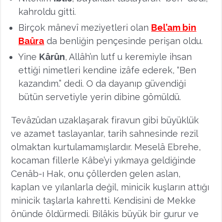
kahroldu gitti.
Birçok mânevî meziyetleri olan
Bel’am bin
Baûra
da benliğin pençesinde perişan oldu.
Yine
Kârûn
, Allâh’ın lutf u keremiyle ihsan
ettiği nimetleri kendine izâfe ederek, “Ben
kazandım.” dedi. O da dayanıp güvendiği
bütün servetiyle yerin dibine gömüldü.
Tevâzûdan uzaklaşarak firavun gibi büyüklük
ve azamet taslayanlar, tarih sahnesinde rezil
olmaktan kurtulamamışlardır. Meselâ Ebrehe,
kocaman fillerle Kâbe’yi yıkmaya geldiğinde
Cenâb-ı Hak, onu çöllerden gelen aslan,
kaplan ve yılanlarla değil, minicik kuşların attığı
minicik taşlarla kahretti. Kendisini de Mekke
önünde öldürmedi. Bilâkis büyük bir gurur ve