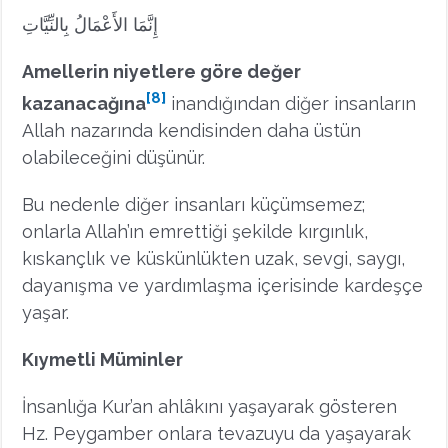
إِنَّمَا الأَعْمَالُ بِالنِّيَّاتِ
Amellerin niyetlere göre değer
[8]
kazanacağına
inandığından diğer insanların
Allah nazarında kendisinden daha üstün
olabileceğini düşünür.
Bu nedenle diğer insanları küçümsemez;
onlarla Allah’ın emrettiği şekilde kırgınlık,
kıskançlık ve küskünlükten uzak, sevgi, saygı,
dayanışma ve yardımlaşma içerisinde kardeşçe
yaşar.
Kıymetli Müminler
İnsanlığa Kur’an ahlâkını yaşayarak gösteren
Hz. Peygamber onlara tevazuyu da yaşayarak