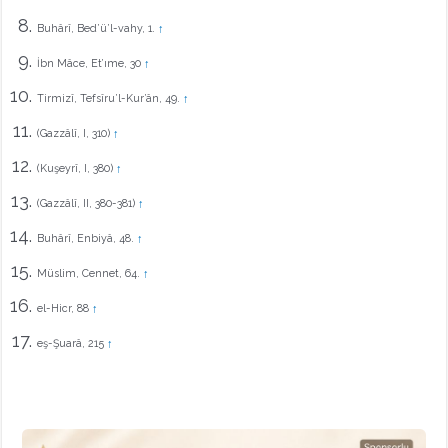
Buhârî, Bed’ü’l-vahy, 1.
↑
İbn Mâce, Et’ıme, 30
↑
Tirmizî, Tefsîru’l-Kur’ân, 49.
↑
(Gazzâlî, I, 310)
↑
(Kuşeyrî, I, 380)
↑
(Gazzâlî, II, 380-381)
↑
Buhârî, Enbiyâ, 48.
↑
Müslim, Cennet, 64.
↑
el-Hicr, 88
↑
eş-Şuarâ, 215
↑