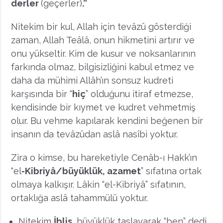
derler
(geçerler)
.”
Nitekim bir kul, Allah için tevâzû gösterdiği
zaman, Allah Teâlâ, onun hikmetini artırır ve
onu yükseltir. Kim de kusur ve noksanlarının
farkında olmaz, bilgisizliğini kabul etmez ve
daha da mühimi Allâh’ın sonsuz kudreti
karşısında bir “
hiç
” olduğunu itiraf etmezse,
kendisinde bir kıymet ve kudret vehmetmiş
olur. Bu vehme kapılarak kendini beğenen bir
insanın da tevâzûdan aslâ nasîbi yoktur.
Zira o kimse, bu hareketiyle Cenâb-ı Hakk’ın
“el
-Kibriyâ/büyüklük, azamet
” sıfatına ortak
olmaya kalkışır. Lâkin “el-Kibriyâ” sıfatının,
ortaklığa aslâ tahammülü yoktur.
Nitekim
İblis
, büyüklük taslayarak “ben” dedi,