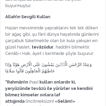
buyurmuştur.
Allah’ın Sevgili Kulları
Hazan mevsiminde yapraklarını tek tek döken
bir ağaç gibi, şu fânî dünya hayatında günlerini
çarçabuk tüketmekte olan bir kula yakışan en
güzel haslet,
tevâzûdur
, haddini bilmektir.
Cenâb-ı Hak, âyet-i kerîmede şöyle buyurur:
وَعِبَادُ الرَّحْمٰنِ الَّذ۪ينَ يَمْشُونَ عَلَى الْاَرْضِ هَوْنًا وَاِذَا
خَاطَبَهُمُ الْجَاهِلُونَ قَالُوا سَلَامًا
“Rahmân’ın
(has)
kulları onlardır ki,
yeryüzünde tevâzû ile yürürler ve kendini
bilmez kimseler onlara laf
attığında
(incitmeksizin)
«Selâm!»