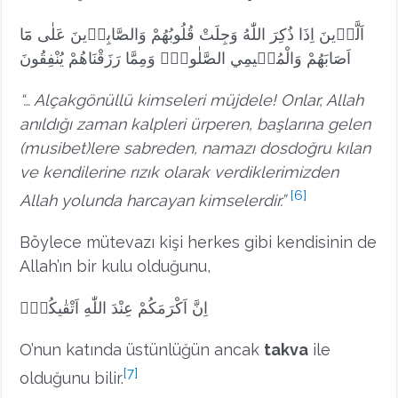
اَلَّذ۪ينَ اِذَا ذُكِرَ اللّٰهُ وَجِلَتْ قُلُوبُهُمْ وَالصَّابِر۪ينَ عَلٰى مَٓا
اَصَابَهُمْ وَالْمُق۪يمِي الصَّلٰوةِۙ وَمِمَّا رَزَقْنَاهُمْ يُنْفِقُونَ
“… Alçakgönüllü kimseleri müjdele! Onlar, Allah
anıldığı zaman kalpleri ürperen, başlarına gelen
(musibet)lere sabreden, namazı dosdoğru kılan
ve kendilerine rızık olarak verdiklerimizden
[6]
Allah yolunda harcayan kimselerdir.”
Böylece mütevazı kişi herkes gibi kendisinin de
Allah’ın bir kulu olduğunu,
اِنَّ اَكْرَمَكُمْ عِنْدَ اللّٰهِ اَتْقٰيكُمْۜ
O’nun katında üstünlüğün ancak
takva
ile
[7]
olduğunu bilir.