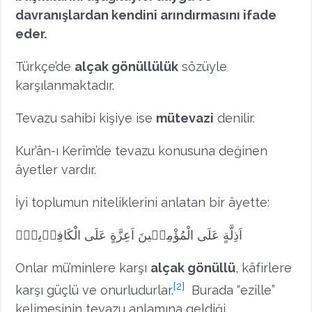
davranışlardan kendini arındırmasını ifade
eder.
Türkçe’de
alçak gönüllülük
sözüyle
karşılanmaktadır.
Tevazu sahibi kişiye ise
mütevazi
denilir.
Kur’ân-ı Kerîm’de tevazu konusuna değinen
âyetler vardır.
İyi toplumun niteliklerini anlatan bir âyette:
اَذِلَّةٍ عَلَى الْمُؤْمِن۪ينَ اَعِزَّةٍ عَلَى الْكَافِر۪ينَۘ
Onlar mü’minlere karşı
alçak gönüllü
, kâfirlere
[2]
karşı güçlü ve onurludurlar.
Burada “ezille”
kelimesinin tevazu anlamına geldiği